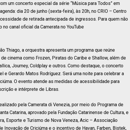
com um concerto especial da série “Música para Todos” em
agenda: dia 20 de junho (sexta-feira), às 20h, no CRIO – Centro
necessidade de retirada antecipada de ingressos. Para quem não
o no canal oficial da Camerata no YouTube
 São Thiago, a orquestra apresenta um programa que reúne
s de cinema como Frozen, Piratas do Caribe e Shallow, além de
llica, Journey, Coldplay e outros. Como destaque, o concerto
el e Gerardo Matos Rodríguez. Será uma noite para celebrar a
ciúma. O evento atende as medidas de acessibilidade para
crição e intérprete de Libras.
 realizado pela Camerata di Venezia, por meio do Programa de
Santa Catarina, aprovado pela Fundação Catarinense de Cultura, e
tura, Esporte e Turismo de Nova Veneza, Acic – Associação
de Inovação de Criciúma e o incentivo de Havan, Farben, Bistek,