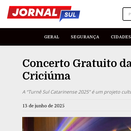
P
GERAL
SEGURANÇA
CIDADES
Concerto Gratuito d
Criciúma
A “Turnê Sul Catarinense 2025” é um projeto cult
13 de junho de 2025