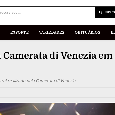
BUSC
rocure aqui...
ESPORTE
VARIEDADES
OBITUÁRIOS
E
a Camerata di Venezia em
ural realizado pela Camerata di Venezia