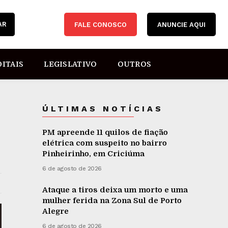
AR
FALE CONOSCO
ANUNCIE AQUI
DITAIS
LEGISLATIVO
OUTROS
ÚLTIMAS NOTÍCIAS
PM apreende 11 quilos de fiação
elétrica com suspeito no bairro
Pinheirinho, em Criciúma
6 de agosto de 2026
Ataque a tiros deixa um morto e uma
mulher ferida na Zona Sul de Porto
Alegre
6 de agosto de 2026