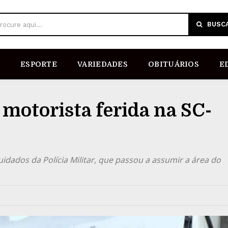
BUSC
rocure aqui...
ESPORTE
VARIEDADES
OBITUÁRIOS
E
 motorista ferida na SC-
uidados da Polícia Militar, que passou a assumir a área do