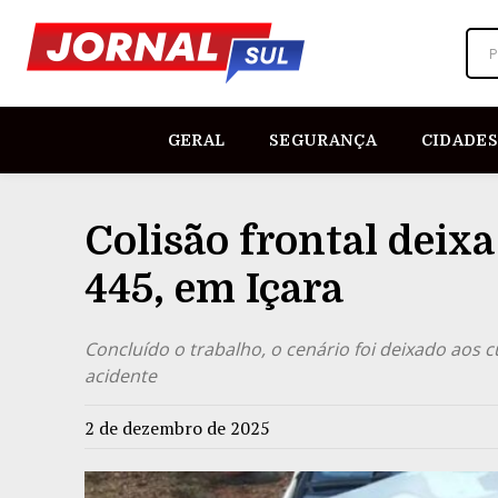
P
GERAL
SEGURANÇA
CIDADES
Colisão frontal deixa
445, em Içara
Concluído o trabalho, o cenário foi deixado aos c
acidente
2 de dezembro de 2025