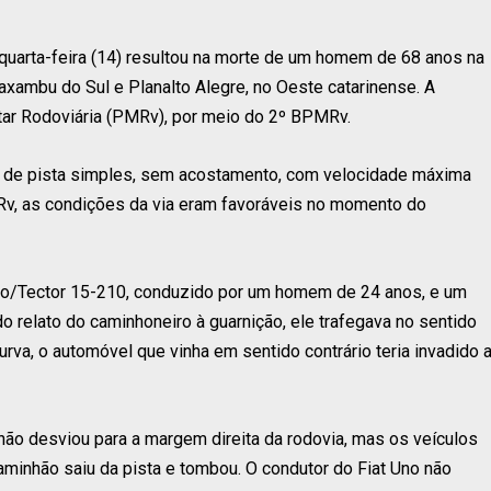
 quarta-feira (14) resultou na morte de um homem de 68 anos na
axambu do Sul e Planalto Alegre, no Oeste catarinense. A
itar Rodoviária (PMRv), por meio do 2º BPMRv.
ho de pista simples, sem acostamento, com velocidade máxima
v, as condições da via eram favoráveis no momento do
eco/Tector 15-210, conduzido por um homem de 24 anos, e um
do relato do caminhoneiro à guarnição, ele trafegava no sentido
va, o automóvel que vinha em sentido contrário teria invadido 
inhão desviou para a margem direita da rodovia, mas os veículos
aminhão saiu da pista e tombou. O condutor do Fiat Uno não