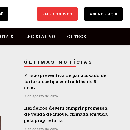
AR
FALE CONOSCO
ANUNCIE AQUI
DITAIS
LEGISLATIVO
OUTROS
ÚLTIMAS NOTÍCIAS
Prisão preventiva de pai acusado de
tortura-castigo contra filho de 5
anos
7 de agosto de 2026
Herdeiros devem cumprir promessa
de venda de imóvel firmada em vida
pela proprietária
7 de agosto de 2026