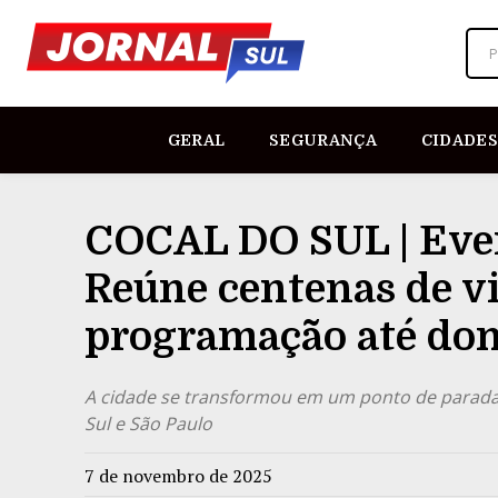
P
GERAL
SEGURANÇA
CIDADES
COCAL DO SUL | Eve
Reúne centenas de vi
programação até do
A cidade se transformou em um ponto de parada 
Sul e São Paulo
7 de novembro de 2025