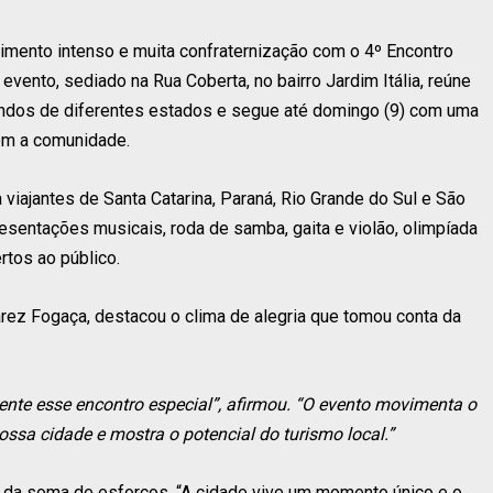
vimento intenso e muita confraternização com o 4º Encontro
nto, sediado na Rua Coberta, no bairro Jardim Itália, reúne
vindos de diferentes estados e segue até domingo (9) com uma
com a comunidade.
viajantes de Santa Catarina, Paraná, Rio Grande do Sul e São
sentações musicais, roda de samba, gaita e violão, olimpíada
ertos ao público.
uarez Fogaça, destacou o clima de alegria que tomou conta da
nte esse encontro especial”, afirmou. “O evento movimenta o
ossa cidade e mostra o potencial do turismo local.”
o da soma de esforços. “A cidade vive um momento único e o