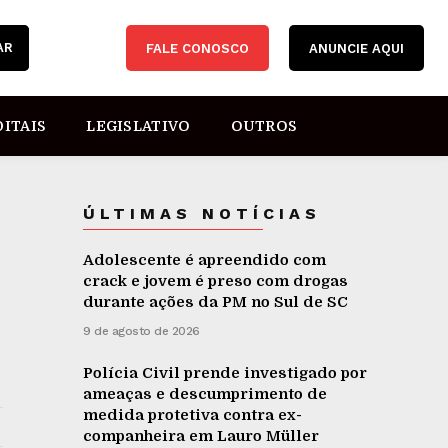
AR
FALE CONOSCO
ANUNCIE AQUI
DITAIS
LEGISLATIVO
OUTROS
ÚLTIMAS NOTÍCIAS
Adolescente é apreendido com
crack e jovem é preso com drogas
durante ações da PM no Sul de SC
9 de agosto de 2026
Polícia Civil prende investigado por
ameaças e descumprimento de
medida protetiva contra ex-
companheira em Lauro Müller