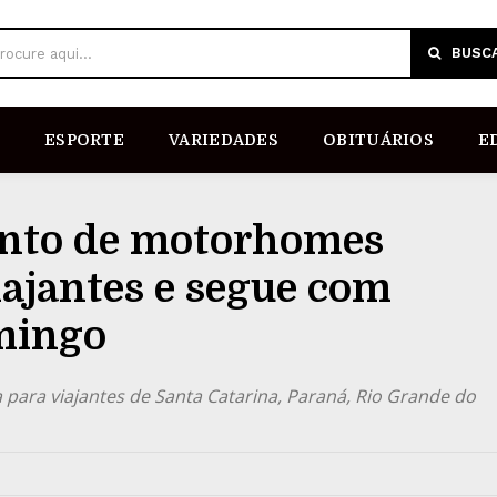
BUSC
rocure aqui...
ESPORTE
VARIEDADES
OBITUÁRIOS
E
nto de motorhomes
ajantes e segue com
mingo
para viajantes de Santa Catarina, Paraná, Rio Grande do