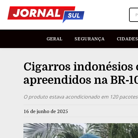
P
GERAL
SEGURANÇA
CIDADES
Cigarros indonésios
apreendidos na BR-1
O produto estava acondicionado em 120 pacotes
16 de junho de 2025