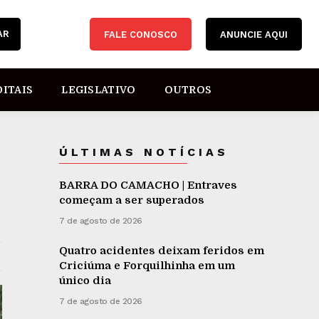
AR
FALE CONOSCO
ANUNCIE AQUI
DITAIS
LEGISLATIVO
OUTROS
ÚLTIMAS NOTÍCIAS
BARRA DO CAMACHO | Entraves
começam a ser superados
7 de agosto de 2026
Quatro acidentes deixam feridos em
Criciúma e Forquilhinha em um
único dia
7 de agosto de 2026