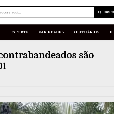
BUSC
rocure aqui...
ESPORTE
VARIEDADES
OBITUÁRIOS
E
 contrabandeados são
01