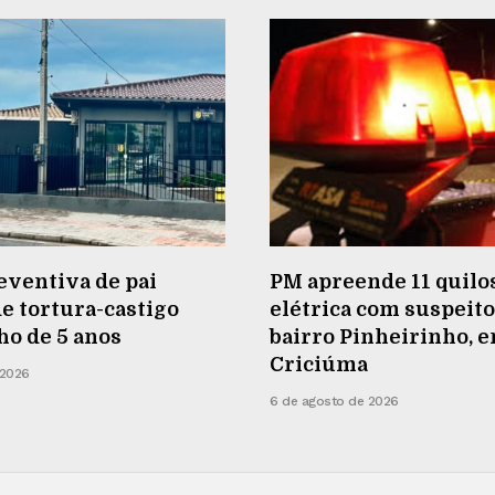
eventiva de pai
PM apreende 11 quilos
e tortura-castigo
elétrica com suspeito
lho de 5 anos
bairro Pinheirinho, 
Criciúma
 2026
6 de agosto de 2026