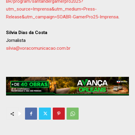
BR/program/santandergamerpro2025?
utm_source=Imprensa&utm_medium=Press-
Release&utm_campaign=SOABR-GamerPro25-Imprensa
.
Silvia Dias da Costa
Jornalista
silvia@voracomunicacao.com.br