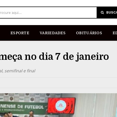
BUSC
rocure aqui...
ESPORTE
VARIEDADES
OBITUÁRIOS
E
eça no dia 7 de janeiro
 semifinal e final