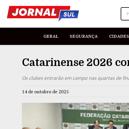
P
GERAL
SEGURANÇA
CIDADES
Catarinense 2026 com
Os clubes entrarão em campo nas quartas de final,
14 de outubro de 2025