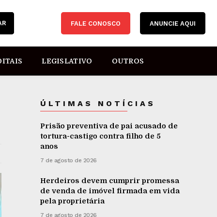
AR
FALE CONOSCO
ANUNCIE AQUI
DITAIS
LEGISLATIVO
OUTROS
ÚLTIMAS NOTÍCIAS
Prisão preventiva de pai acusado de
tortura-castigo contra filho de 5
anos
7 de agosto de 2026
Herdeiros devem cumprir promessa
de venda de imóvel firmada em vida
pela proprietária
7 de agosto de 2026