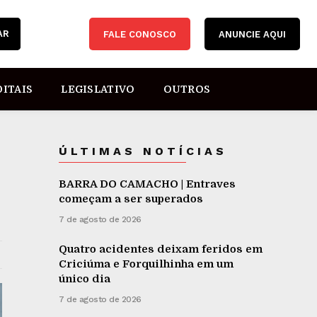
AR
FALE CONOSCO
ANUNCIE AQUI
DITAIS
LEGISLATIVO
OUTROS
ÚLTIMAS NOTÍCIAS
BARRA DO CAMACHO | Entraves
começam a ser superados
7 de agosto de 2026
Quatro acidentes deixam feridos em
Criciúma e Forquilhinha em um
único dia
7 de agosto de 2026