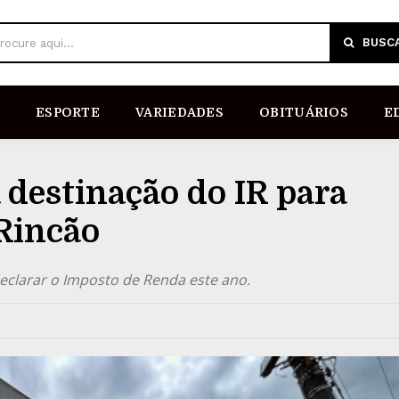
BUSC
rocure aqui...
ESPORTE
VARIEDADES
OBITUÁRIOS
E
destinação do IR para
 Rincão
declarar o Imposto de Renda este ano.