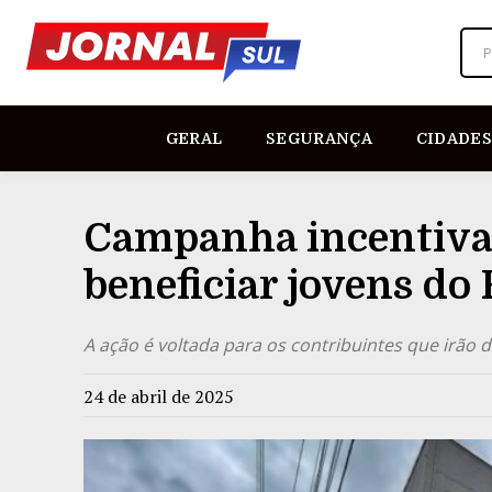
P
GERAL
SEGURANÇA
CIDADES
Campanha incentiva 
beneficiar jovens do
A ação é voltada para os contribuintes que irão 
24 de abril de 2025