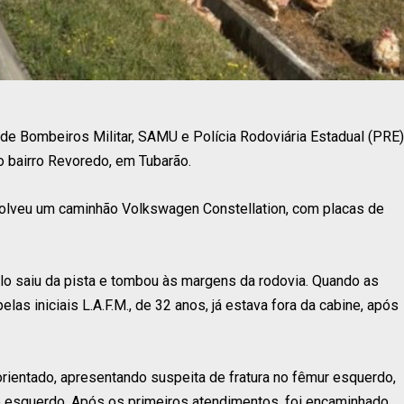
de Bombeiros Militar, SAMU e Polícia Rodoviária Estadual (PRE)
no bairro Revoredo, em Tubarão.
nvolveu um caminhão Volkswagen Constellation, com placas de
lo saiu da pista e tombou às margens da rodovia. Quando as
elas iniciais L.A.F.M., de 32 anos, já estava fora da cabine, após
orientado, apresentando suspeita de fratura no fêmur esquerdo,
 esquerdo. Após os primeiros atendimentos, foi encaminhado