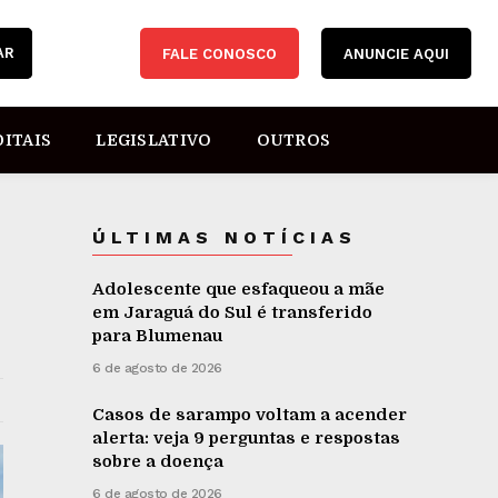
AR
FALE CONOSCO
ANUNCIE AQUI
DITAIS
LEGISLATIVO
OUTROS
ÚLTIMAS NOTÍCIAS
Adolescente que esfaqueou a mãe
em Jaraguá do Sul é transferido
para Blumenau
6 de agosto de 2026
Casos de sarampo voltam a acender
alerta: veja 9 perguntas e respostas
sobre a doença
6 de agosto de 2026