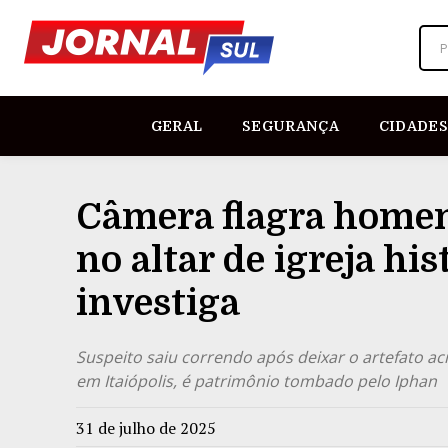
P
GERAL
SEGURANÇA
CIDADES
Câmera flagra home
no altar de igreja his
investiga
Suspeito saiu correndo após deixar o artefato ac
em Itaiópolis, é patrimônio tombado pelo Iphan
31 de julho de 2025