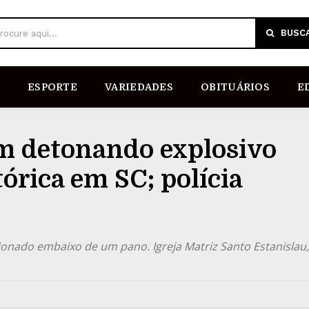
BUSC
rocure aqui...
ESPORTE
VARIEDADES
OBITUÁRIOS
E
m detonando explosivo
tórica em SC; polícia
ionado embaixo de um pano. Igreja Matriz Santo Estanislau,