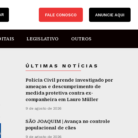
AR
FALE CONOSCO
ANUNCIE AQUI
DITAIS
LEGISLATIVO
OUTROS
ÚLTIMAS NOTÍCIAS
Polícia Civil prende investigado por
ameaças e descumprimento de
medida protetiva contra ex-
companheira em Lauro Müller
9 de agosto de 2026
SÃO JOAQUIM | Avança no controle
populacional de cães
9 de agosto de 2026