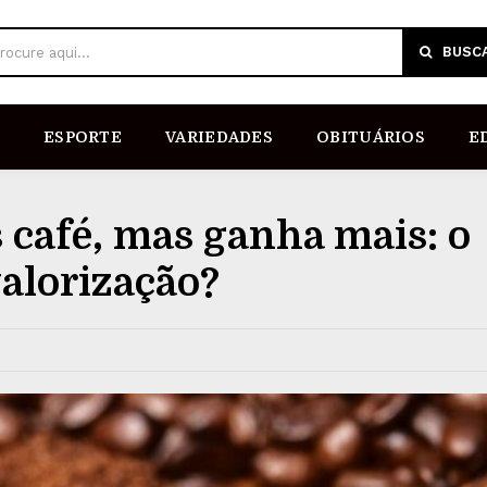
BUSC
rocure aqui...
ESPORTE
VARIEDADES
OBITUÁRIOS
E
 café, mas ganha mais: o
valorização?