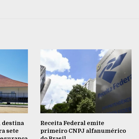
 destina
Receita Federal emite
ra sete
primeiro CNPJ alfanumérico
 segurança
do Brasil