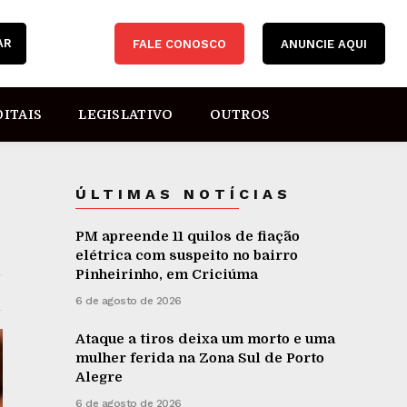
AR
FALE CONOSCO
ANUNCIE AQUI
DITAIS
LEGISLATIVO
OUTROS
ÚLTIMAS NOTÍCIAS
PM apreende 11 quilos de fiação
elétrica com suspeito no bairro
Pinheirinho, em Criciúma
6 de agosto de 2026
Ataque a tiros deixa um morto e uma
mulher ferida na Zona Sul de Porto
Alegre
6 de agosto de 2026