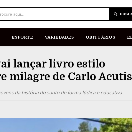
BUSC
rocure aqui...
ESPORTE
VARIEDADES
OBITUÁRIOS
E
i lançar livro estilo
re milagre de Carlo Acutis
ovens da história do santo de forma lúdica e educativa