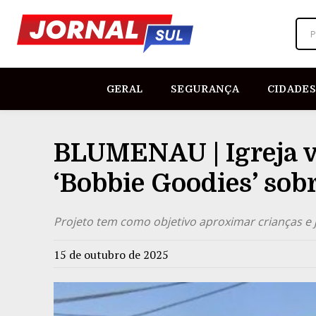
P
GERAL
SEGURANÇA
CIDADES
BLUMENAU | Igreja va
‘Bobbie Goodies’ sob
Projeto tem como objetivo aproximar crianças e j
15 de outubro de 2025