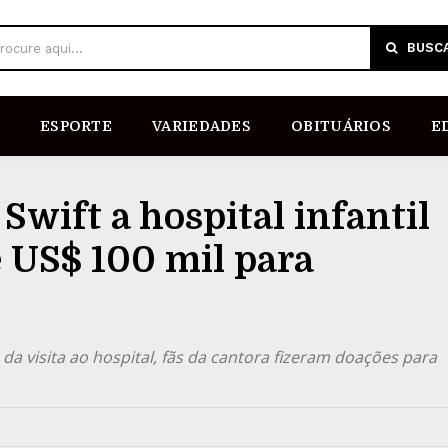
BUSC
rocure aqui...
ESPORTE
VARIEDADES
OBITUÁRIOS
E
 Swift a hospital infantil
 US$ 100 mil para
da visita ao hospital, fãs da cantora fizeram doações para