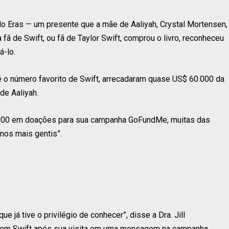
ê do Eras — um presente que a mãe de Aaliyah, Crystal Mortensen,
fã de Swift, ou fã de Taylor Swift, comprou o livro, reconheceu
á-lo.
o número favorito de Swift, arrecadaram quase US$ 60.000 da
de Aaliyah.
3.000 em doações para sua campanha GoFundMe, muitas das
nos mais gentis”.
já tive o privilégio de conhecer”, disse a Dra. Jill
o com Swift após sua visita em uma mensagem na campanha