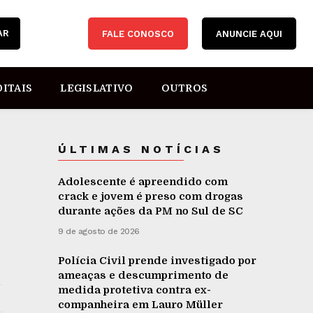
AR
FALE CONOSCO
ANUNCIE AQUI
DITAIS
LEGISLATIVO
OUTROS
ÚLTIMAS NOTÍCIAS
Adolescente é apreendido com
crack e jovem é preso com drogas
durante ações da PM no Sul de SC
9 de agosto de 2026
Polícia Civil prende investigado por
ameaças e descumprimento de
medida protetiva contra ex-
companheira em Lauro Müller