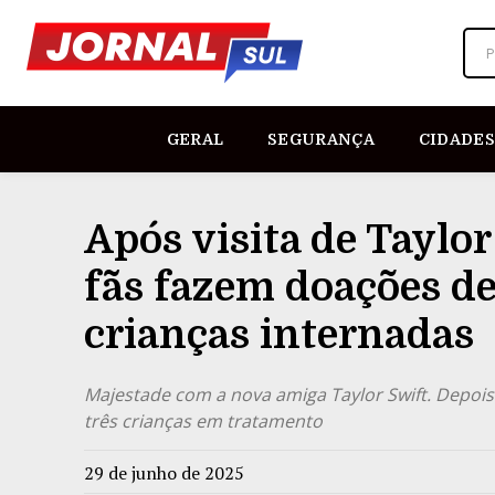
P
GERAL
SEGURANÇA
CIDADES
Após visita de Taylor
fãs fazem doações de
crianças internadas
Majestade com a nova amiga Taylor Swift. Depois 
três crianças em tratamento
29 de junho de 2025