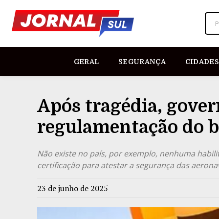
P
GERAL
SEGURANÇA
CIDADES
Após tragédia, gove
regulamentação do 
Não existe no país, por exemplo, nenhuma habili
certificação para atestar a segurança das aerona
23 de junho de 2025