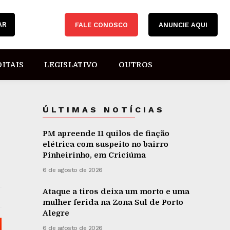
AR
FALE CONOSCO
ANUNCIE AQUI
DITAIS
LEGISLATIVO
OUTROS
ÚLTIMAS NOTÍCIAS
PM apreende 11 quilos de fiação
elétrica com suspeito no bairro
Pinheirinho, em Criciúma
6 de agosto de 2026
Ataque a tiros deixa um morto e uma
mulher ferida na Zona Sul de Porto
Alegre
6 de agosto de 2026