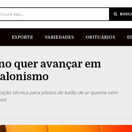
BUSC
rocure aqui...
ESPORTE
VARIEDADES
OBITUÁRIOS
E
rno quer avançar em
balonismo
tação técnica para pilotos de balão de ar quente nem
ves