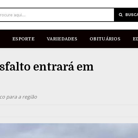
BUSC
rocure aqui...
ESPORTE
VARIEDADES
OBITUÁRIOS
E
sfalto entrará em
o para a região