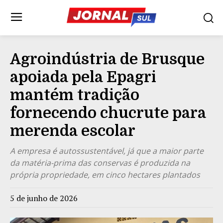
Agroindústria de Brusque
apoiada pela Epagri
mantém tradição
fornecendo chucrute para
merenda escolar
A empresa é autossustentável, já que a maior parte
da matéria-prima das conservas é produzida na
própria propriedade, em cinco hectares plantados
5 de junho de 2026