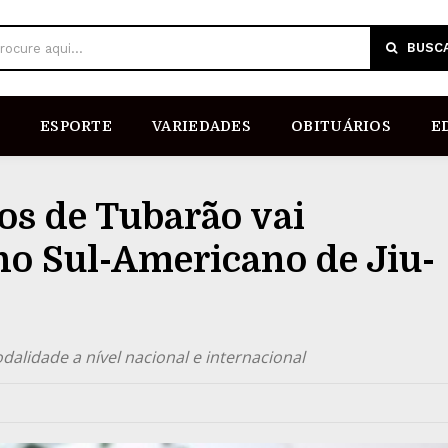
BUSC
rocure aqui...
ESPORTE
VARIEDADES
OBITUÁRIOS
E
os de Tubarão vai
 no Sul-Americano de Jiu-
lidade a nível nacional e internacional