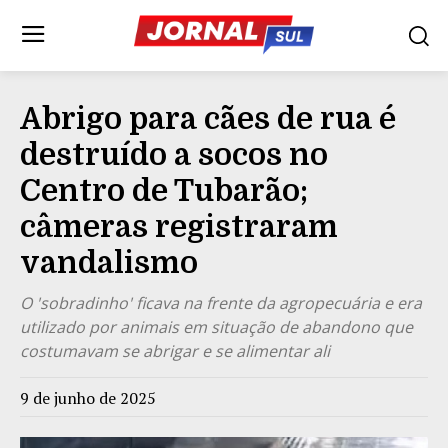
Abrigo para cães de rua é
destruído a socos no
Centro de Tubarão;
câmeras registraram
vandalismo
O 'sobradinho' ficava na frente da agropecuária e era
utilizado por animais em situação de abandono que
costumavam se abrigar e se alimentar ali
9 de junho de 2025