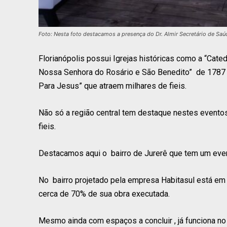
Foto: Nesta foto destacamos a presença do Dr. Almir Secretário de Saú
Florianópolis possui Igrejas históricas como a “Cated
Nossa Senhora do Rosário e São Benedito” de 1787 
Para Jesus” que atraem milhares de fieis.
Não só a região central tem destaque nestes evento
fieis.
Destacamos aqui o bairro de Jurerê que tem um even
No bairro projetado pela empresa Habitasul está em
cerca de 70% de sua obra executada.
Mesmo ainda com espaços a concluir , já funciona no 