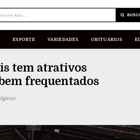
BUSC
rocure aqui...
ESPORTE
VARIEDADES
OBITUÁRIOS
E
is tem atrativos
e bem frequentados
ligioso