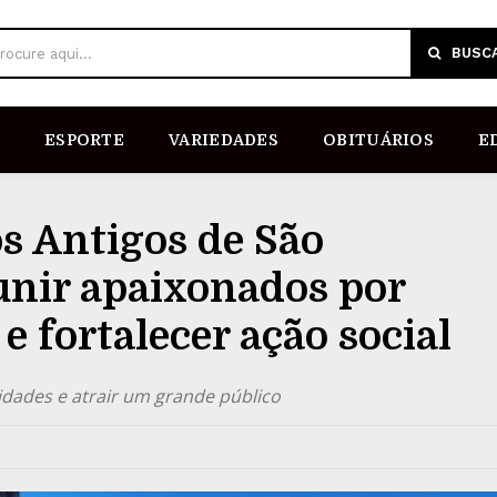
BUSC
rocure aqui...
ESPORTE
VARIEDADES
OBITUÁRIOS
E
s Antigos de São
nir apaixonados por
 e fortalecer ação social
cidades e atrair um grande público