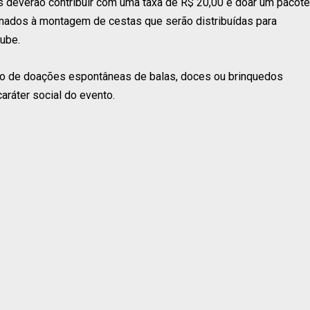
os deverão contribuir com uma taxa de R$ 20,00 e doar um pacote
inados à montagem de cestas que serão distribuídas para
lube.
io de doações espontâneas de balas, doces ou brinquedos
ráter social do evento.