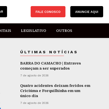
AR
FALE CONOSCO
ANUNCIE AQUI
DITAIS
LEGISLATIVO
OUTROS
ÚLTIMAS NOTÍCIAS
BARRA DO CAMACHO | Entraves
começam a ser superados
7 de agosto de 2026
Quatro acidentes deixam feridos em
Criciúma e Forquilhinha em um
único dia
7 de agosto de 2026