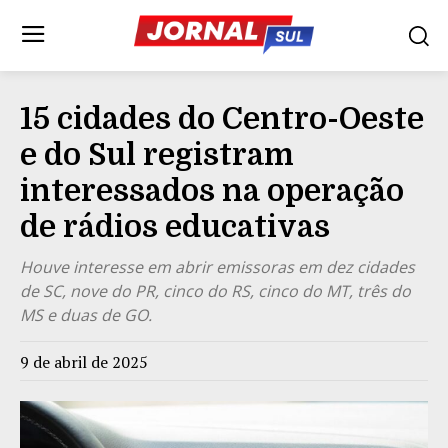
15 cidades do Centro-Oeste
e do Sul registram
interessados na operação
de rádios educativas
Houve interesse em abrir emissoras em dez cidades
de SC, nove do PR, cinco do RS, cinco do MT, três do
MS e duas de GO.
9 de abril de 2025