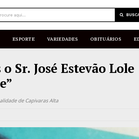
BUSC
rocure aqui...
ESPORTE
VARIEDADES
OBITUÁRIOS
E
 o Sr. José Estevão Lole
e”
alidade de Capivaras Alta