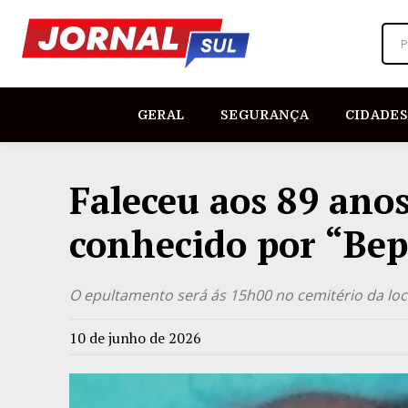
P
GERAL
SEGURANÇA
CIDADES
Faleceu aos 89 anos
conhecido por “Bep
O epultamento será ás 15h00 no cemitério da loc
10 de junho de 2026