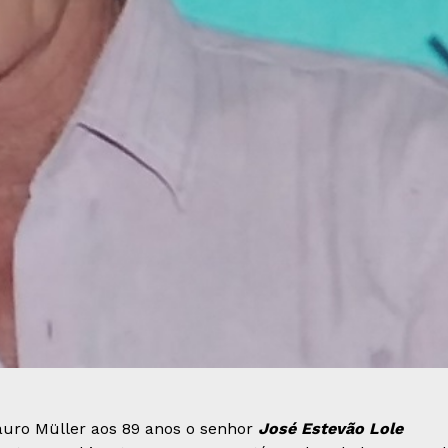
Lauro Müller aos 89 anos o senhor
José Estevão Lole